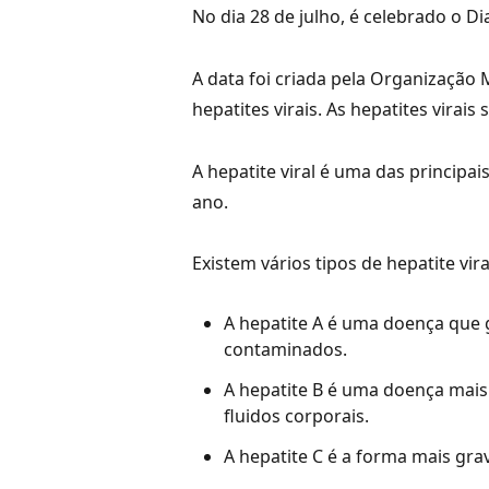
No dia 28 de julho, é celebrado o Di
A data foi criada pela Organização
hepatites virais. As hepatites vira
A hepatite viral é uma das princip
ano.
Existem vários tipos de hepatite vir
A hepatite A é uma doença que g
contaminados.
A hepatite B é uma doença mais
fluidos corporais.
A hepatite C é a forma mais grav