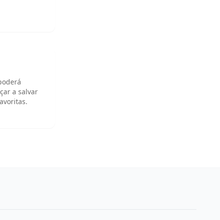
 poderá
çar a salvar
avoritas.