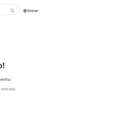
Entrar
o!
senha.
 entrada.