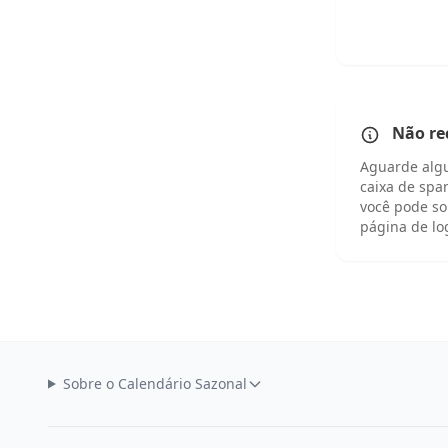
Não rec
Aguarde algu
caixa de spa
você pode so
página de lo
Sobre o Calendário Sazonal