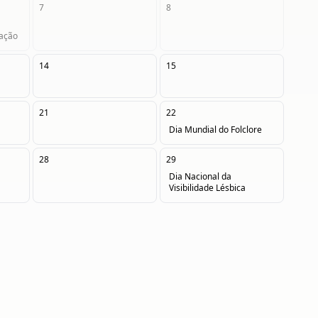
7
8
cação
14
15
21
22
Dia Mundial do Folclore
28
29
Dia Nacional da
Visibilidade Lésbica